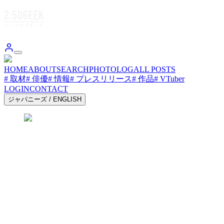
HOME
ABOUT
SEARCH
PHOTOLOG
ALL POSTS
# 取材
# 俳優
# 情報
# プレスリリース
# 作品
# VTuber
LOGIN
CONTACT
ジャパニーズ
/
ENGLISH
DGEEK.JP
2.5DGEEK.JP 2.5DGEEK.JP 2.5DGEEK.JP 2.5DGEEK.J
DGEEK.JP
2.5DGEEK.JP 2.5DGEEK.JP 2.5DGEEK.JP 2.5DGEEK.J
お気に入り
シェア
プロモーションが含まれています
2026-06-17