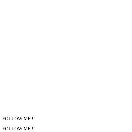
公演サイト
https://www.39amipro.com/hakendo2026/
この記事を応援する
記事が役に立ったら、投げ銭でサポートできます（会員登録
¥
100
¥
300
¥
500
その他
投げ銭する
継続的に応援するなら
サポーターズプラン（月額¥330）
→
広告が非表示になり、快適にお読みいただけます
FOLLOW ME !!
FOLLOW ME !!