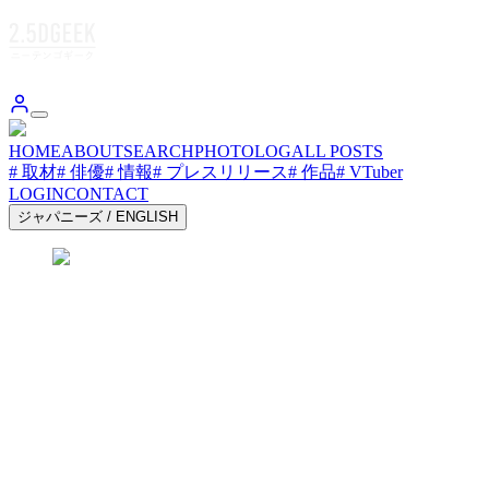
HOME
ABOUT
SEARCH
PHOTOLOG
ALL POSTS
# 取材
# 俳優
# 情報
# プレスリリース
# 作品
# VTuber
LOGIN
CONTACT
ジャパニーズ
/
ENGLISH
DGEEK.JP
2.5DGEEK.JP 2.5DGEEK.JP 2.5DGEEK.JP 2.5DGEEK.J
DGEEK.JP
2.5DGEEK.JP 2.5DGEEK.JP 2.5DGEEK.JP 2.5DGEEK.J
お気に入り
シェア
プロモーションが含まれています
2026-05-16