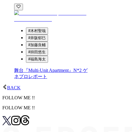
#
⽊村聖哉
#
井阪郁巳
#
加藤良輔
#
持⽥悠⽣
#
福島海太
舞台『Multi-Unit Apartment』N*2 ゲ
ネプロレポート
BACK
FOLLOW ME !!
FOLLOW ME !!