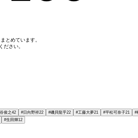
トをまとめています。
ください。
谷俊之
42
#
日向野祥
22
#
磯貝龍乎
22
#
工藤大夢
21
#
平松可奈子
21
#
#
生田輝
12