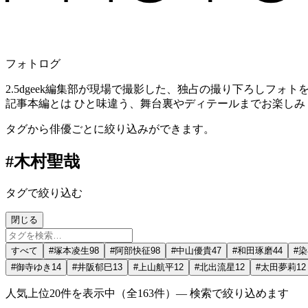
フォトログ
2.5dgeek編集部が現場で撮影した、独占の撮り下ろしフォ
記事本編とは ひと味違う、舞台裏やディテールまでお楽しみ
タグから俳優ごとに絞り込みができます。
#
⽊村聖哉
タグで絞り込む
閉じる
すべて
#
塚本凌生
98
#
阿部快征
98
#
中山優貴
47
#
和田琢磨
44
#
染
#
御寺ゆき
14
#
井阪郁巳
13
#
上山航平
12
#
北出流星
12
#
太田夢莉
12
人気上位
20
件を表示中（全
163
件）― 検索で絞り込めます