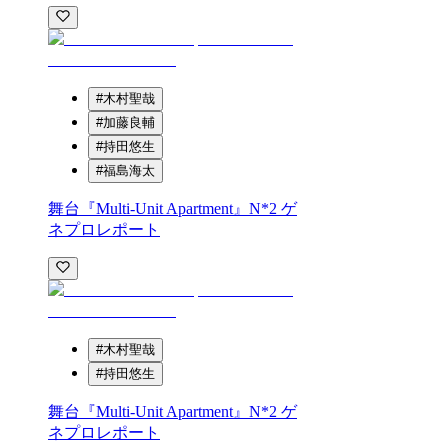
#
⽊村聖哉
#
加藤良輔
#
持⽥悠⽣
#
福島海太
舞台『Multi-Unit Apartment』N*2 ゲ
ネプロレポート
#
⽊村聖哉
#
持⽥悠⽣
舞台『Multi-Unit Apartment』N*2 ゲ
ネプロレポート