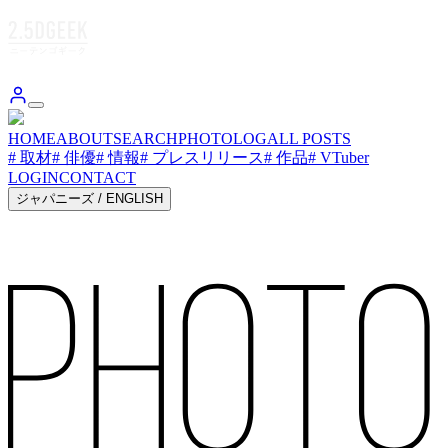
HOME
ABOUT
SEARCH
PHOTOLOG
ALL POSTS
# 取材
# 俳優
# 情報
# プレスリリース
# 作品
# VTuber
LOGIN
CONTACT
ジャパニーズ
/
ENGLISH