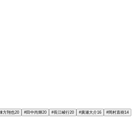
棟方翔也
20
#
田中尚輝
20
#
長江崚行
20
#
廣瀬大介
16
#
岡村直樹
14